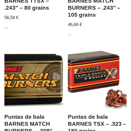
BARNES TTSX –
BARNES MATCH
.243″ – 80 grains
BURNERS – .243″ –
105 grains
56,58
€
46,66
€
...
...
Puntas de bala
Puntas de bala
BARNES MATCH
BARNES TSX – .323 –
BURNERS – .308″ –
180 grains