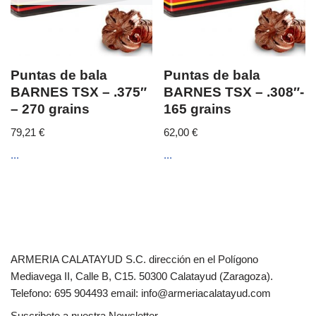
Puntas de bala
Puntas de bala
BARNES TSX – .375″
BARNES TSX – .308″-
– 270 grains
165 grains
79,21
€
62,00
€
...
...
ARMERIA CALATAYUD S.C. dirección en el Polígono
Mediavega II, Calle B, C15. 50300 Calatayud (Zaragoza).
Telefono: 695 904493 email: info@armeriacalatayud.com
Suscribete a nuestra Newsletter