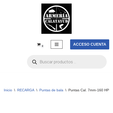
Saltar
al
contenido
ACCESO CUENTA
0
Inicio
\
RECARGA
\
Puntas de bala
\
Puntas Cal. 7mm-160 HP-B