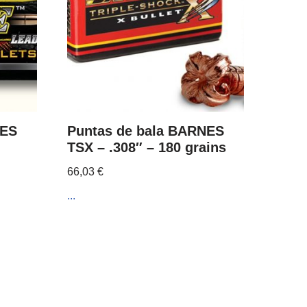
NES
Puntas de bala BARNES
TSX – .308″ – 180 grains
66,03
€
...