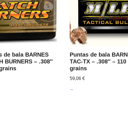
s de bala BARNES
Puntas de bala BAR
 BURNERS – .308″
TAC-TX – .308″ – 110
grains
grains
59,06
€
...