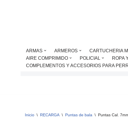
Saltar
al
contenido
ARMAS
ARMEROS
CARTUCHERIA M
AIRE COMPRIMIDO
POLICIAL
ROPA 
COMPLEMENTOS Y ACCESORIOS PARA PER
Inicio
\
RECARGA
\
Puntas de bala
\
Puntas Cal. 7m