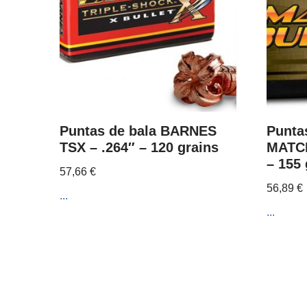
Puntas de bala BARNES
Punta
TSX – .264″ – 120 grains
MATCH
– 155 
57,66
€
56,89
€
...
...