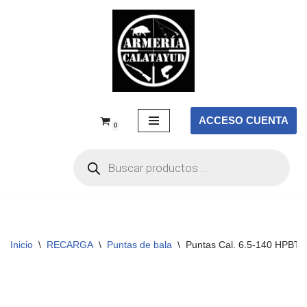
Saltar
al
contenido
ACCESO CUENTA
0
Inicio
\
RECARGA
\
Puntas de bala
\
Puntas Cal. 6.5-140 HPBT 