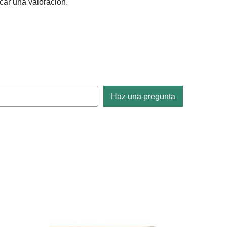
car una valoración.
Haz una pregunta