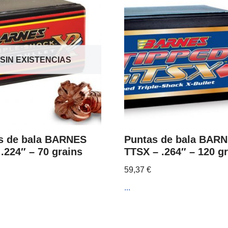
SIN EXISTENCIAS
s de bala BARNES
Puntas de bala BAR
.224″ – 70 grains
TTSX – .264″ – 120 g
59,37
€
...