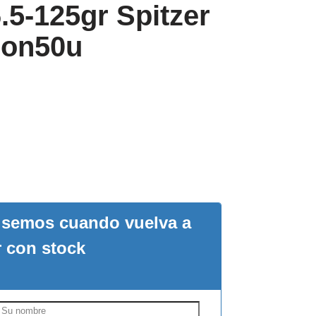
.5-125gr Spitzer
tion50u
visemos cuando vuelva a
r con stock