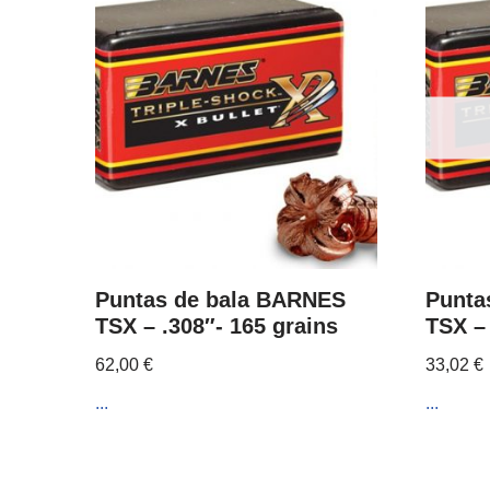
Puntas de bala BARNES
Punta
TSX – .308″- 165 grains
TSX – 
62,00
€
33,02
€
...
...