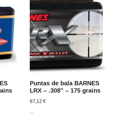
NES
Puntas de bala BARNES
rains
LRX – .308″ – 175 grains
67,12
€
...