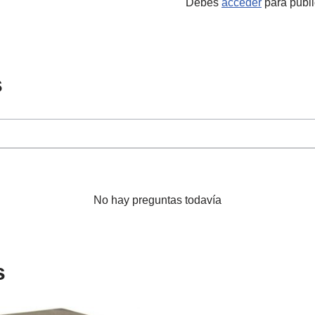
Debes
acceder
para publi
s
No hay preguntas todavía
s