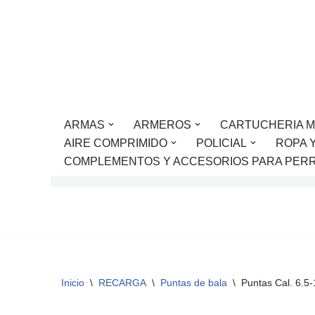
Saltar
al
contenido
ARMAS
ARMEROS
CARTUCHERIA M
AIRE COMPRIMIDO
POLICIAL
ROPA 
COMPLEMENTOS Y ACCESORIOS PARA PER
Inicio
\
RECARGA
\
Puntas de bala
\
Puntas Cal. 6.5-