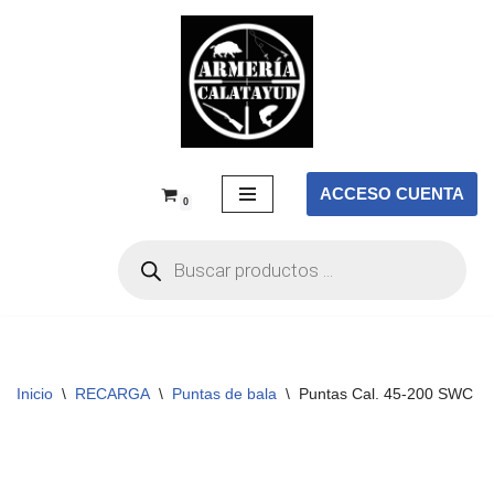
Saltar
al
contenido
ACCESO CUENTA
0
Inicio
\
RECARGA
\
Puntas de bala
\
Puntas Cal. 45-200 SWC Co