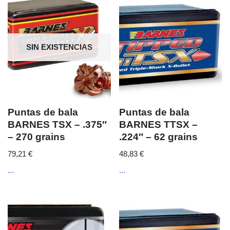
SIN EXISTENCIAS
Puntas de bala
Puntas de bala
BARNES TSX – .375″
BARNES TTSX –
– 270 grains
.224″ – 62 grains
79,21
€
48,83
€
...
...