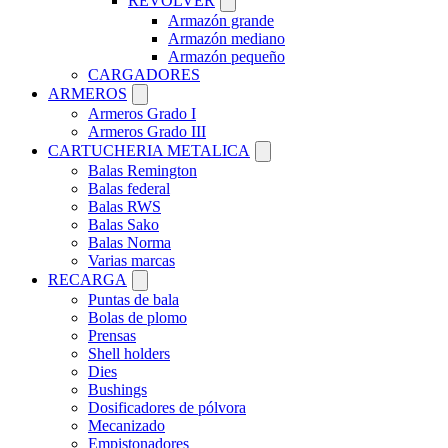
REVOLVER
Armazón grande
Armazón mediano
Armazón pequeño
CARGADORES
ARMEROS
Armeros Grado I
Armeros Grado III
CARTUCHERIA METALICA
Balas Remington
Balas federal
Balas RWS
Balas Sako
Balas Norma
Varias marcas
RECARGA
Puntas de bala
Bolas de plomo
Prensas
Shell holders
Dies
Bushings
Dosificadores de pólvora
Mecanizado
Empistonadores