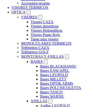
Accesorios recarga
VISORES TERMICOS
OPTICA
VISORES
Visores CAZA
Visores deportivos
Visores Holográficos
Visores Punto Rojo
Tapas para visores
MONOCULARES TERMICOS
Telémetros CAZA
Telémetros GOLF
MONTURAS Y ANILLAS
BASES
Bases BLACKHAWK!
Bases EAW-APEL
Bases LEUPOLD
Bases MILLETT
Bases OPTIK ARMS
Bases POLI NICOLETTA
Bases TASCO
Bases WARNE
ANILLAS
Anillas LEUPOLD