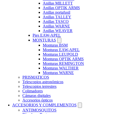
Anillas MILLETT
Anillas OPTIK ARMS
Anillas portafusil
Anillas TALLEY
Anillas TASCO
Anillas WARNE
Anillas WEAVER
Pies EAW-APEL
MONTURAS
Monturas BSM
Monturas EAW-APEL
Monturas LEUPOLD
Monturas OPTIK ARMS
Monturas REMINGTON
Monturas WALTHER
Monturas WARNE
PRISMATICOS
Telescopios astronómicos
Telescopios terrestres
Colimadores
Cámaras digitales
Accesorios ópticos
ACCESORIOS Y COMPLEMENTOS
ANTIMOSQUITOS