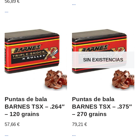
56,89
€
...
...
SIN EXISTENCIAS
Puntas de bala
Puntas de bala
BARNES TSX – .264″
BARNES TSX – .375″
– 120 grains
– 270 grains
57,66
€
79,21
€
...
...