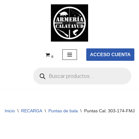
Saltar
al
contenido
ACCESO CUENTA
0
Inicio
\
RECARGA
\
Puntas de bala
\
Puntas Cal. 303-174-FMJ BT