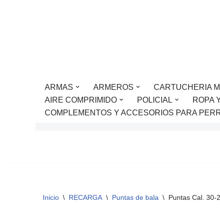
Saltar
al
contenido
ARMAS
ARMEROS
CARTUCHERIA M
AIRE COMPRIMIDO
POLICIAL
ROPA 
COMPLEMENTOS Y ACCESORIOS PARA PER
Inicio
\
RECARGA
\
Puntas de bala
\
Puntas Cal. 30-