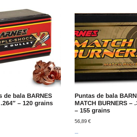
s de bala BARNES
Puntas de bala BAR
.264″ – 120 grains
MATCH BURNERS – .
– 155 grains
56,89
€
...