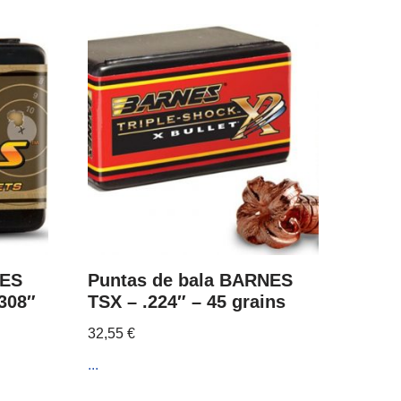
NES
Puntas de bala BARNES
308″
TSX – .224″ – 45 grains
32,55
€
...