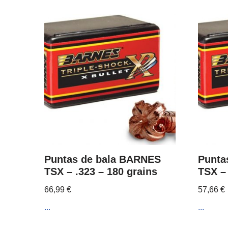
Puntas de bala BARNES
Punta
TSX – .323 – 180 grains
TSX – 
66,99
€
57,66
€
...
...