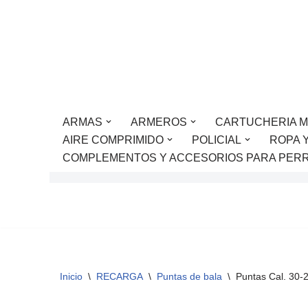
Saltar
al
contenido
ARMAS
ARMEROS
CARTUCHERIA M
AIRE COMPRIMIDO
POLICIAL
ROPA 
COMPLEMENTOS Y ACCESORIOS PARA PER
Inicio
\
RECARGA
\
Puntas de bala
\
Puntas Cal. 30-2