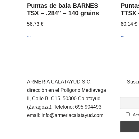
Puntas de bala BARNES
Punta
TSX – .284″ – 140 grains
TTSX –
56,73
€
60,14
€
...
...
ARMERIA CALATAYUD S.C.
Suscr
dirección en el Polígono Mediavega
II, Calle B, C15. 50300 Calatayud
(Zaragoza). Telefono: 695 904493
Ace
email: info@armeriacalatayud.com