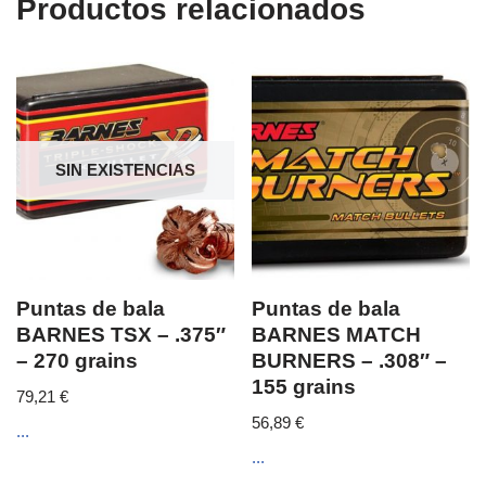
Productos relacionados
SIN EXISTENCIAS
Puntas de bala
Puntas de bala
BARNES TSX – .375″
BARNES MATCH
– 270 grains
BURNERS – .308″ –
155 grains
79,21
€
56,89
€
...
...