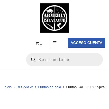
Saltar
al
contenido
ACCESO CUENTA
0
Inicio
\
RECARGA
\
Puntas de bala
\
Puntas Cal. 30-180-Spitzer 