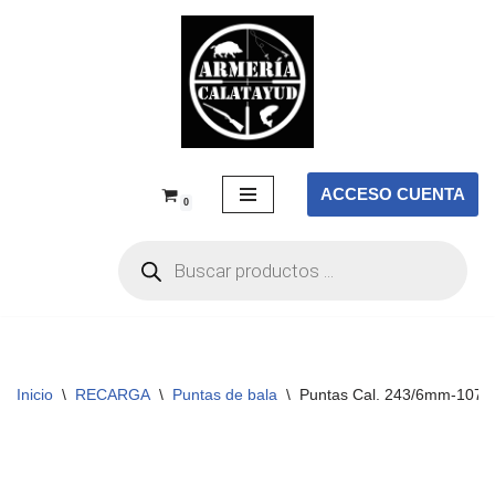
Saltar
al
contenido
ACCESO CUENTA
0
Inicio
\
RECARGA
\
Puntas de bala
\
Puntas Cal. 243/6mm-107-H