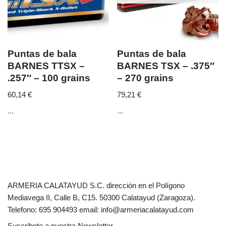
Puntas de bala
Puntas de bala
BARNES TTSX –
BARNES TSX – .375″
.257″ – 100 grains
– 270 grains
60,14
€
79,21
€
...
...
ARMERIA CALATAYUD S.C. dirección en el Polígono
Mediavega II, Calle B, C15. 50300 Calatayud (Zaragoza).
Telefono: 695 904493 email: info@armeriacalatayud.com
Suscribete a nuestra Newsletter