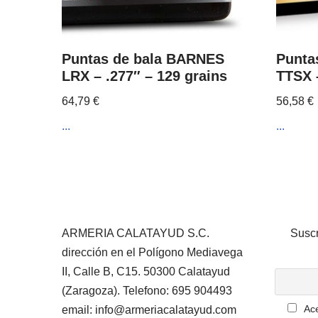
Puntas de bala BARNES
Punta
LRX – .277″ – 129 grains
TTSX –
64,79
€
56,58
€
...
...
ARMERIA CALATAYUD S.C.
Suscr
dirección en el Polígono Mediavega
II, Calle B, C15. 50300 Calatayud
(Zaragoza). Telefono: 695 904493
Ace
email: info@armeriacalatayud.com