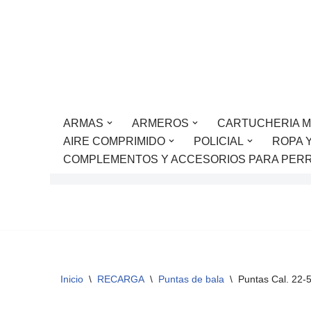
Saltar
al
contenido
ARMAS
ARMEROS
CARTUCHERIA M
AIRE COMPRIMIDO
POLICIAL
ROPA 
COMPLEMENTOS Y ACCESORIOS PARA PER
Inicio
\
RECARGA
\
Puntas de bala
\
Puntas Cal. 22-