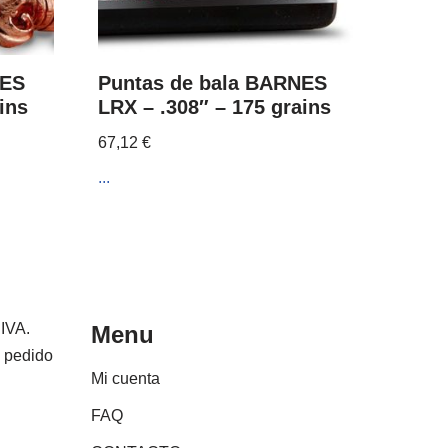
NES
Puntas de bala BARNES
ins
LRX – .308″ – 175 grains
67,12
€
...
 IVA.
Menu
e pedido
Mi cuenta
FAQ