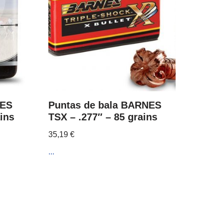
NES
Puntas de bala BARNES
ins
TSX – .277″ – 85 grains
35,19
€
...