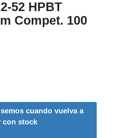
22-52 HPBT
om Compet. 100
visemos cuando vuelva a
r con stock