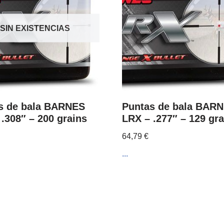
SIN EXISTENCIAS
s de bala BARNES
Puntas de bala BAR
.308″ – 200 grains
LRX – .277″ – 129 gra
64,79
€
...