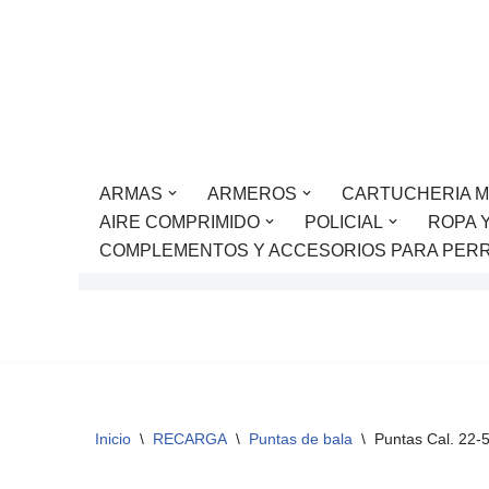
Saltar
al
contenido
ARMAS
ARMEROS
CARTUCHERIA M
AIRE COMPRIMIDO
POLICIAL
ROPA 
COMPLEMENTOS Y ACCESORIOS PARA PER
Inicio
\
RECARGA
\
Puntas de bala
\
Puntas Cal. 22