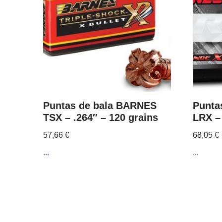
Puntas de bala BARNES
Punta
TSX – .264″ – 120 grains
LRX – 
57,66
€
68,05
€
...
...