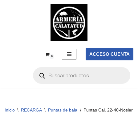
Saltar
al
contenido
ACCESO CUENTA
0
Inicio
\
RECARGA
\
Puntas de bala
\
Puntas Cal. 22-40-Nosler Bal