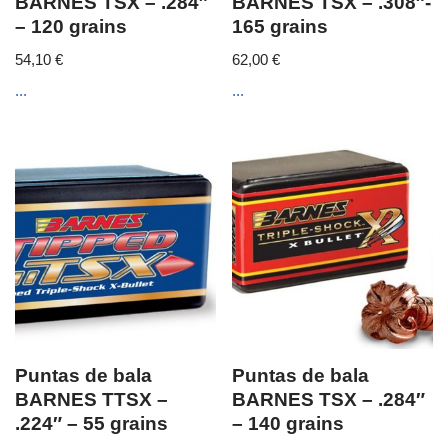
BARNES TSX – .284″
BARNES TSX – .308″-
– 120 grains
165 grains
54,10
€
62,00
€
...
...
Puntas de bala
Puntas de bala
BARNES TTSX –
BARNES TSX – .284″
.224″ – 55 grains
– 140 grains