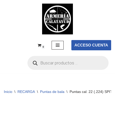
Saltar
al
contenido
ACCESO CUENTA
0
Inicio
\
RECARGA
\
Puntas de bala
\
Puntas cal. 22 (.224) SPITZ