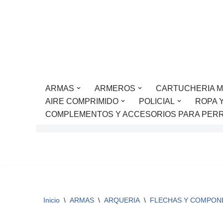
Saltar
al
contenido
ARMAS
ARMEROS
CARTUCHERIA M
AIRE COMPRIMIDO
POLICIAL
ROPA 
COMPLEMENTOS Y ACCESORIOS PARA PER
Inicio
\
ARMAS
\
ARQUERIA
\
FLECHAS Y COMPON