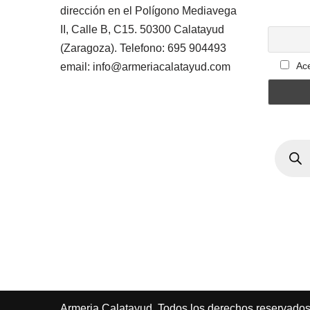
dirección en el Polígono Mediavega
II, Calle B, C15. 50300 Calatayud
(Zaragoza). Telefono: 695 904493
Ace
email: info@armeriacalatayud.com
Armeria Calatayud, Todos los derechos reservado