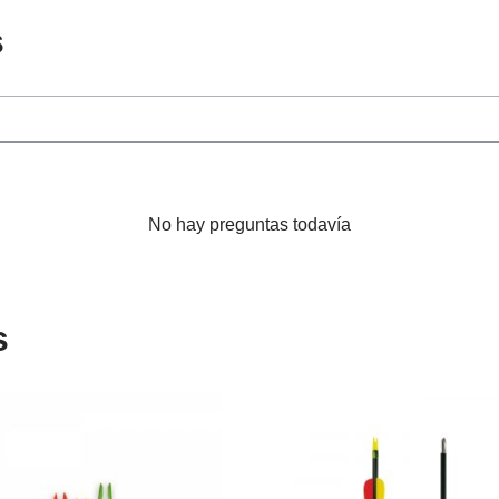
s
No hay preguntas todavía
s