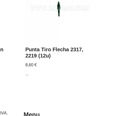
on
Punta Tiro Flecha 2317,
2219 (12u)
8,60
€
...
 IVA.
Menu