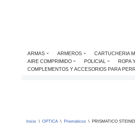
Saltar
al
contenido
ARMAS
ARMEROS
CARTUCHERIA M
AIRE COMPRIMIDO
POLICIAL
ROPA 
COMPLEMENTOS Y ACCESORIOS PARA PER
Inicio
\
OPTICA
\
Prismáticos
\
PRISMATICO STEINE