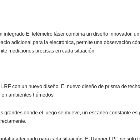
integrado El telémetro láser combina un diseño innovador, un
pacio adicional para la electrónica, permite una observación có
te mediciones precisas en cada situación.
LRF con un nuevo diseño. El nuevo diseño de prisma de techo e
o en ambientes húmedos.
 grandes donde el juego se mueve, un escaneo constante es pa
rrectamente.
e pantalla adecuado para cada situación. El Ranger LRF no solo 