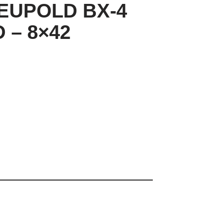
LEUPOLD BX-4
D – 8×42