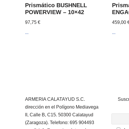
Prismático BUSHNELL
Prism
POWERVIEW – 10×42
ENGA
97,75
€
459,00
...
...
ARMERIA CALATAYUD S.C.
Suscr
dirección en el Polígono Mediavega
II, Calle B, C15. 50300 Calatayud
(Zaragoza). Telefono: 695 904493