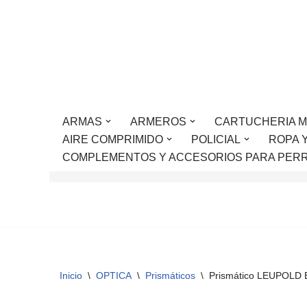
Saltar
al
contenido
ARMAS
ARMEROS
CARTUCHERIA M
AIRE COMPRIMIDO
POLICIAL
ROPA 
COMPLEMENTOS Y ACCESORIOS PARA PER
Inicio
\
OPTICA
\
Prismáticos
\
Prismático LEUPOLD 