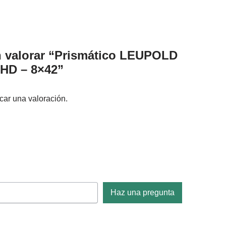
n valorar “Prismático LEUPOLD
 HD – 8×42”
car una valoración.
Haz una pregunta