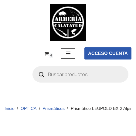
Saltar
al
contenido
ACCESO CUENTA
0
Inicio
\
OPTICA
\
Prismáticos
\
Prismático LEUPOLD BX-2 Alpine