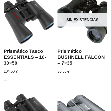
SIN EXISTENCIAS
Prismático Tasco
Prismático
ESSENTIALS – 10-
BUSHNELL FALCON
30×50
– 7×35
104,50
€
36,55
€
...
...