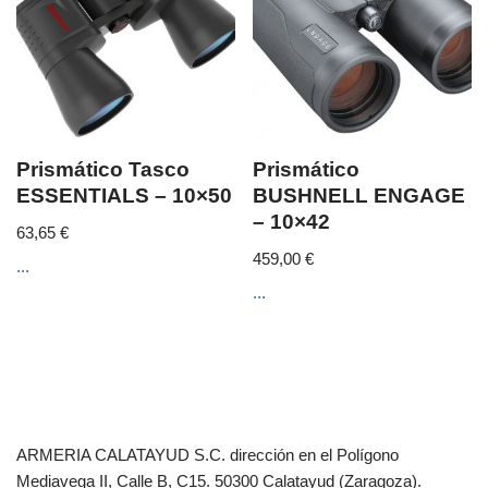
Prismático Tasco
Prismático
ESSENTIALS – 10×50
BUSHNELL ENGAGE
– 10×42
63,65
€
459,00
€
...
...
ARMERIA CALATAYUD S.C. dirección en el Polígono
Mediavega II, Calle B, C15. 50300 Calatayud (Zaragoza).