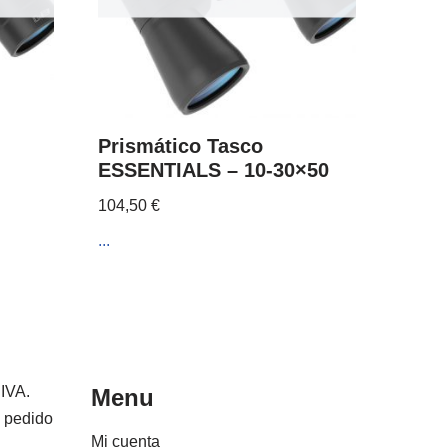
Prismático Tasco
ESSENTIALS – 10-30×50
104,50
€
...
 IVA.
Menu
e pedido
Mi cuenta