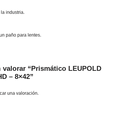
a industria.
un paño para lentes.
n valorar “Prismático LEUPOLD
HD – 8×42”
car una valoración.