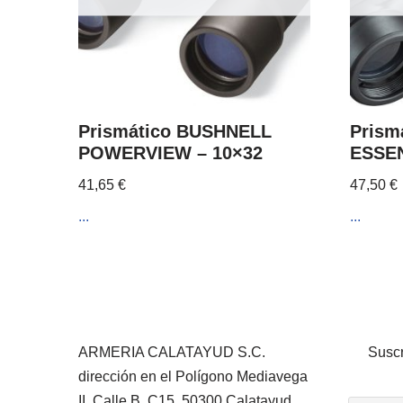
Prismático BUSHNELL
Prism
POWERVIEW – 10×32
ESSEN
41,65
€
47,50
€
...
...
ARMERIA CALATAYUD S.C.
Suscr
dirección en el Polígono Mediavega
II, Calle B, C15. 50300 Calatayud