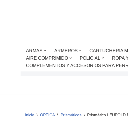
Saltar
al
contenido
ARMAS
ARMEROS
CARTUCHERIA M
AIRE COMPRIMIDO
POLICIAL
ROPA 
COMPLEMENTOS Y ACCESORIOS PARA PER
Inicio
\
OPTICA
\
Prismáticos
\
Prismático LEUPOLD 