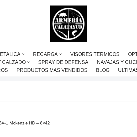
ETALICA
RECARGA
VISORES TERMICOS
OP
Y CALZADO
SPRAY DE DEFENSA
NAVAJAS Y CUC
ROS
PRODUCTOS MAS VENDIDOS
BLOG
ULTIMA
BX-1 Mckenzie HD – 8×42