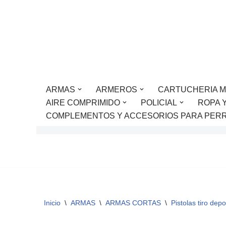
Saltar
al
contenido
ARMAS
ARMEROS
CARTUCHERIA M
AIRE COMPRIMIDO
POLICIAL
ROPA 
COMPLEMENTOS Y ACCESORIOS PARA PER
Inicio
\
ARMAS
\
ARMAS CORTAS
\
Pistolas tiro depo