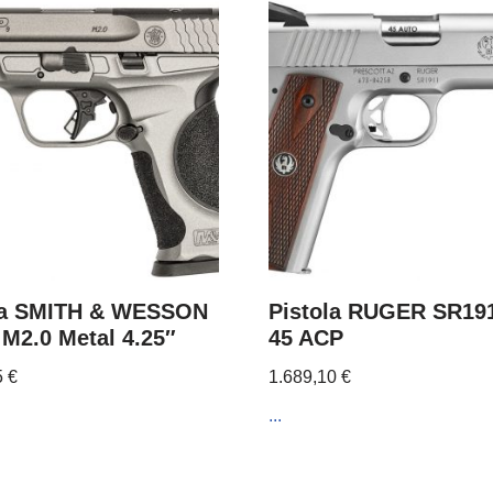
la SMITH & WESSON
Pistola RUGER SR191
M2.0 Metal 4.25″
45 ACP
5
€
1.689,10
€
...