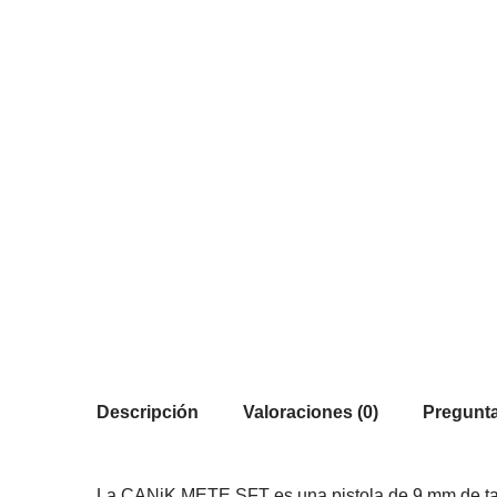
Descripción
Valoraciones (0)
Pregunta
La CANiK METE SFT es una pistola de 9 mm de tamañ