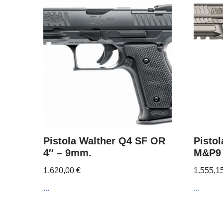
Pistola Walther Q4 SF OR
Pisto
4″ – 9mm.
M&P9 
1.620,00
€
1.555,1
...
...