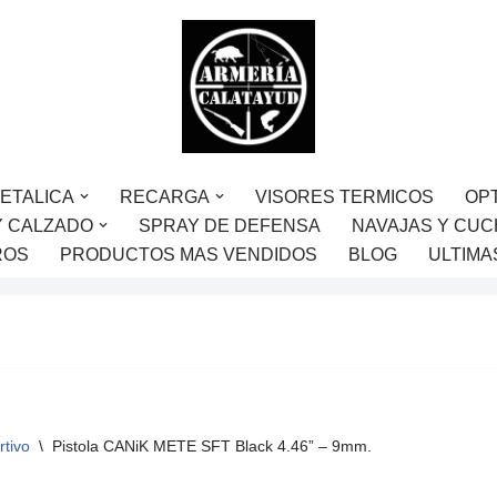
ETALICA
RECARGA
VISORES TERMICOS
OP
Y CALZADO
SPRAY DE DEFENSA
NAVAJAS Y CUC
ROS
PRODUCTOS MAS VENDIDOS
BLOG
ULTIMA
rtivo
\
Pistola CANiK METE SFT Black 4.46” – 9mm.