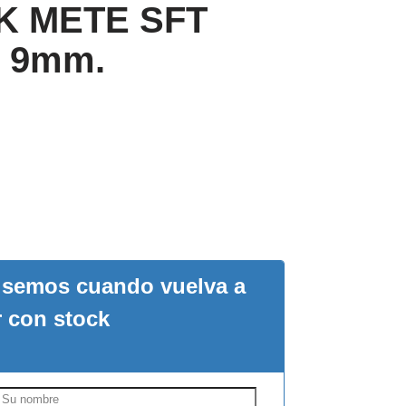
iK METE SFT
– 9mm.
visemos cuando vuelva a
r con stock