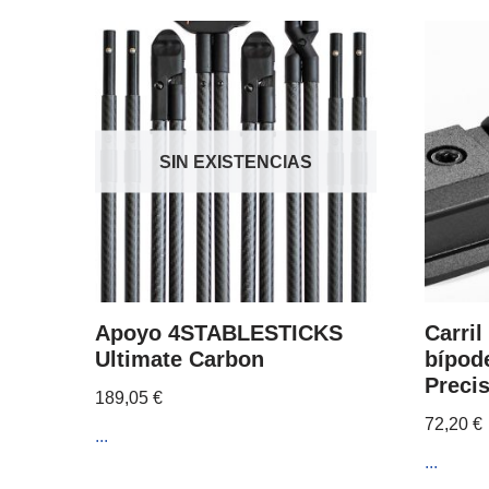
SIN EXISTENCIAS
Apoyo 4STABLESTICKS
Carril
Ultimate Carbon
bípod
Preci
189,05
€
72,20
€
...
...