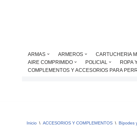
Saltar
al
contenido
ARMAS
ARMEROS
CARTUCHERIA M
AIRE COMPRIMIDO
POLICIAL
ROPA 
COMPLEMENTOS Y ACCESORIOS PARA PER
Inicio
\
ACCESORIOS Y COMPLEMENTOS
\
Bípodes 