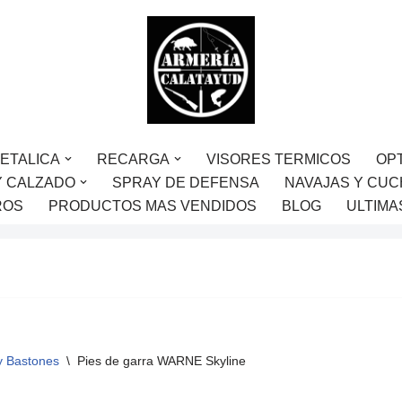
ETALICA
RECARGA
VISORES TERMICOS
OP
Y CALZADO
SPRAY DE DEFENSA
NAVAJAS Y CUC
ROS
PRODUCTOS MAS VENDIDOS
BLOG
ULTIMA
y Bastones
\
Pies de garra WARNE Skyline