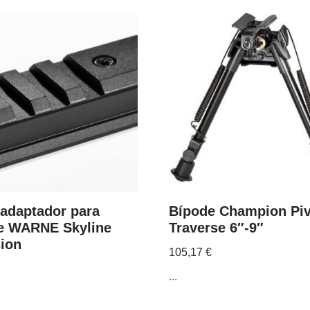
 adaptador para
Bípode Champion Piv
e WARNE Skyline
Traverse 6″-9″
sion
105,17
€
...