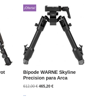
¡Oferta!
ot
Bípode WARNE Skyline
Precision para Arca
612,00
€
465,20
€
...