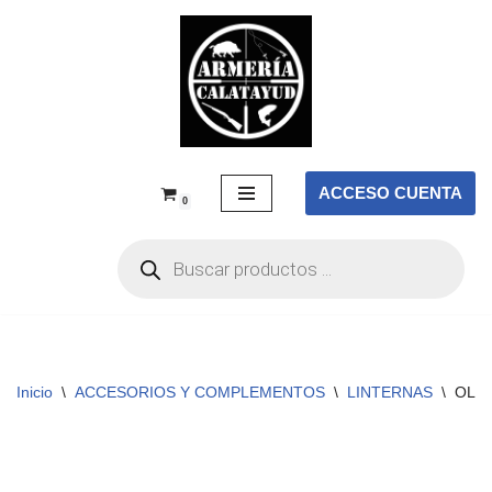
Saltar
al
contenido
ACCESO CUENTA
0
Inicio
\
ACCESORIOS Y COMPLEMENTOS
\
LINTERNAS
\
OLIGH