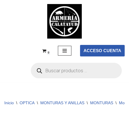
Saltar
al
contenido
ACCESO CUENTA
0
Inicio
\
OPTICA
\
MONTURAS Y ANILLAS
\
MONTURAS
\
Mont