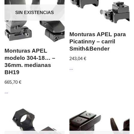
SIN EXISTENCIAS
Monturas APEL para
Picatinny – carril
Smith&Bender
Monturas APEL
modelo 304-18… –
243,04
€
36mm. medianas
...
BH19
665,70
€
...