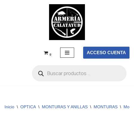
Saltar
al
contenido
ACCESO CUENTA
0
Inicio
\
OPTICA
\
MONTURAS Y ANILLAS
\
MONTURAS
\
Mont