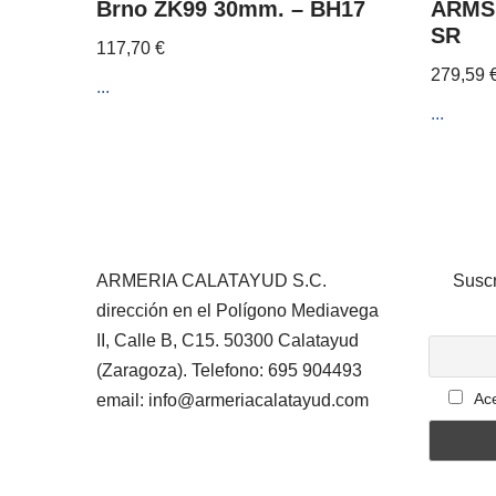
Brno ZK99 30mm. – BH17
ARMS 
SR
117,70
€
279,59
...
...
ARMERIA CALATAYUD S.C.
Suscr
dirección en el Polígono Mediavega
II, Calle B, C15. 50300 Calatayud
(Zaragoza). Telefono: 695 904493
Ace
email: info@armeriacalatayud.com