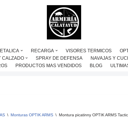
ETALICA
RECARGA
VISORES TERMICOS
OP
Y CALZADO
SPRAY DE DEFENSA
NAVAJAS Y CUC
ROS
PRODUCTOS MAS VENDIDOS
BLOG
ULTIMA
AS
\
Monturas OPTIK ARMS
\
Montura picatinny OPTIK ARMS Tacti