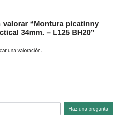
n valorar “Montura picatinny
tical 34mm. – L125 BH20”
car una valoración.
Haz una pregunta