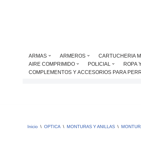
Saltar
al
contenido
ARMAS
ARMEROS
CARTUCHERIA M
AIRE COMPRIMIDO
POLICIAL
ROPA 
COMPLEMENTOS Y ACCESORIOS PARA PER
Inicio
\
OPTICA
\
MONTURAS Y ANILLAS
\
MONTUR