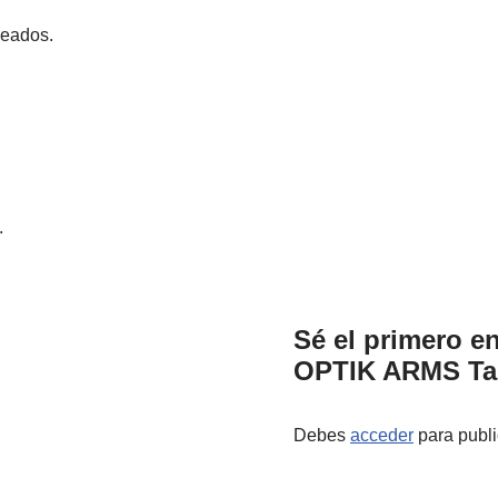
deados.
.
Sé el primero e
OPTIK ARMS Tac
Debes
acceder
para publi