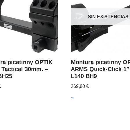
SIN EXISTENCIAS
ra picatinny OPTIK
Montura picatinny O
Tactical 30mm. –
ARMS Quick-Click 1″
BH25
L140 BH9
€
269,80
€
...