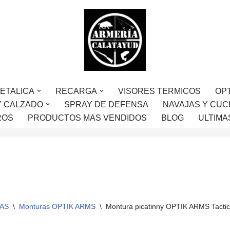
ETALICA
RECARGA
VISORES TERMICOS
OP
Y CALZADO
SPRAY DE DEFENSA
NAVAJAS Y CUC
ROS
PRODUCTOS MAS VENDIDOS
BLOG
ULTIMA
AS
\
Monturas OPTIK ARMS
\
Montura picatinny OPTIK ARMS Tacti