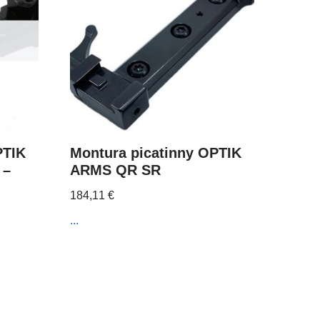
PTIK
Montura picatinny OPTIK
 –
ARMS QR SR
184,11
€
...