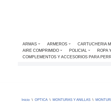
Saltar
al
contenido
ARMAS
ARMEROS
CARTUCHERIA M
AIRE COMPRIMIDO
POLICIAL
ROPA 
COMPLEMENTOS Y ACCESORIOS PARA PER
Inicio
\
OPTICA
\
MONTURAS Y ANILLAS
\
MONTUR