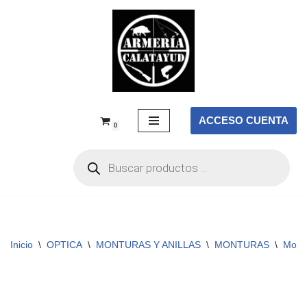
Saltar
al
contenido
ACCESO CUENTA
0
Inicio
\
OPTICA
\
MONTURAS Y ANILLAS
\
MONTURAS
\
Mont