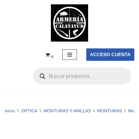
Saltar
al
contenido
ACCESO CUENTA
0
Inicio
\
OPTICA
\
MONTURAS Y ANILLAS
\
MONTURAS
\
Mont