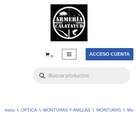
Saltar
al
contenido
ACCESO CUENTA
0
Inicio
\
OPTICA
\
MONTURAS Y ANILLAS
\
MONTURAS
\
Mont