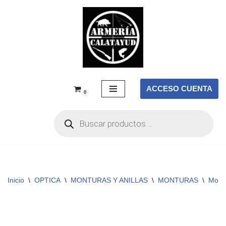
Saltar
al
contenido
ACCESO CUENTA
0
Inicio
\
OPTICA
\
MONTURAS Y ANILLAS
\
MONTURAS
\
Mont