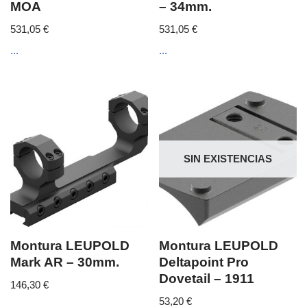
MOA
– 34mm.
531,05
€
531,05
€
...
...
SIN EXISTENCIAS
Montura LEUPOLD
Montura LEUPOLD
Mark AR – 30mm.
Deltapoint Pro
Dovetail – 1911
146,30
€
53,20
€
...