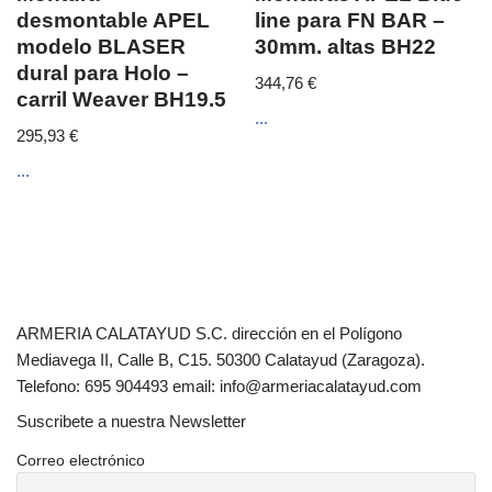
desmontable APEL
line para FN BAR –
modelo BLASER
30mm. altas BH22
dural para Holo –
344,76
€
carril Weaver BH19.5
...
295,93
€
...
ARMERIA CALATAYUD S.C. dirección en el Polígono
Mediavega II, Calle B, C15. 50300 Calatayud (Zaragoza).
Telefono: 695 904493 email: info@armeriacalatayud.com
Suscribete a nuestra Newsletter
Correo electrónico