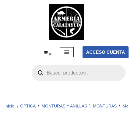
Saltar
al
contenido
ACCESO CUENTA
0
Inicio
\
OPTICA
\
MONTURAS Y ANILLAS
\
MONTURAS
\
Mont