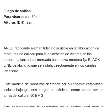
Juego de anillas.
Para visores de:
34mm.
Alturas (BH):
23mm.
APEL, fabricante alemán líder indiscutible en la fabrica­ción de
monturas de calidad para la colocación de viso­res en las
armas, ha lanzado al mercado una nueva mon­tura fija BLACK-
LINE de aluminio que se instala directamente en los ca­rriles
Picatinny.
Este modelo de monturas destacan por su enorme estabilidad,
incluso bajo grandes cargas mecánicas, como puede ser un
arma del calibre .50 BMG.
Sus características la convierten en la opción ideal para la