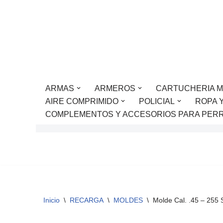
Saltar
al
contenido
ARMAS
ARMEROS
CARTUCHERIA M
AIRE COMPRIMIDO
POLICIAL
ROPA 
COMPLEMENTOS Y ACCESORIOS PARA PER
Inicio
\
RECARGA
\
MOLDES
\
Molde Cal. .45 – 255