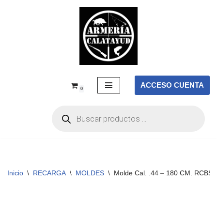
Saltar
al
contenido
ACCESO CUENTA
0
Inicio
\
RECARGA
\
MOLDES
\
Molde Cal. .44 – 180 CM. RCBS 