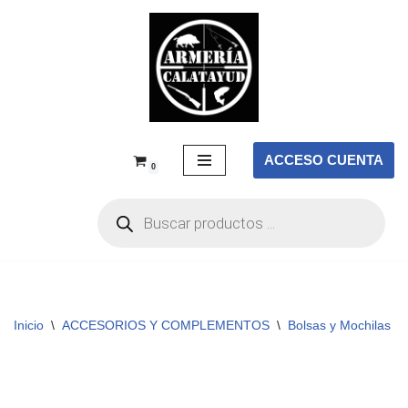
Saltar
al
contenido
ACCESO CUENTA
0
Inicio
\
ACCESORIOS Y COMPLEMENTOS
\
Bolsas y Mochilas
\