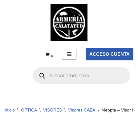
Saltar
al
contenido
ACCESO CUENTA
0
Inicio
\
OPTICA
\
VISORES
\
Visores CAZA
\
Meopta – Visor Me