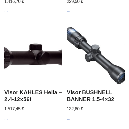
1.416,70
€
229,50
€
...
...
Visor KAHLES Helia –
Visor BUSHNELL
2.4-12x56i
BANNER 1.5-4×32
1.517,45
€
132,60
€
...
...