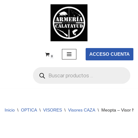
Saltar
al
contenido
ACCESO CUENTA
0
Inicio
\
OPTICA
\
VISORES
\
Visores CAZA
\
Meopta – Visor Me