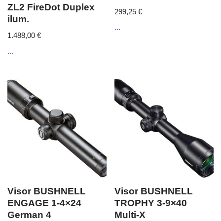
ZL2 FireDot Duplex
299,25
€
ilum.
...
1.488,00
€
...
Visor BUSHNELL
Visor BUSHNELL
ENGAGE 1-4×24
TROPHY 3-9×40
German 4
Multi-X