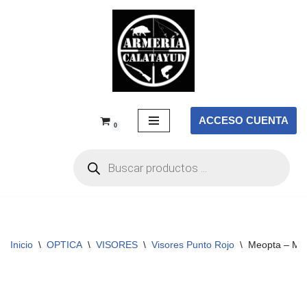
Saltar
al
contenido
ACCESO CUENTA
0
Inicio
\
OPTICA
\
VISORES
\
Visores Punto Rojo
\
Meopta – Mir