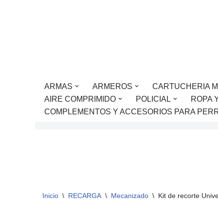
Saltar
al
contenido
ARMAS
ARMEROS
CARTUCHERIA M
AIRE COMPRIMIDO
POLICIAL
ROPA 
COMPLEMENTOS Y ACCESORIOS PARA PER
Inicio
\
RECARGA
\
Mecanizado
\
Kit de recorte Univ