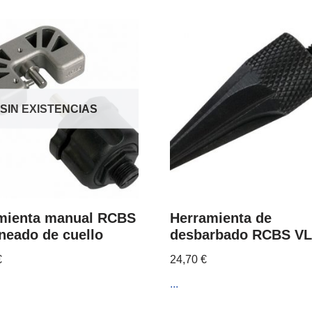
SIN EXISTENCIAS
mienta manual RCBS
Herramienta de
rneado de cuello
desbarbado RCBS V
€
24,70
€
...