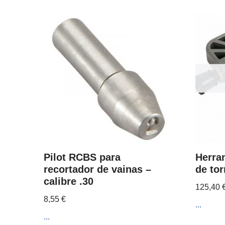
Pilot RCBS para
Herra
recortador de vainas –
de to
calibre .30
125,40
8,55
€
...
...