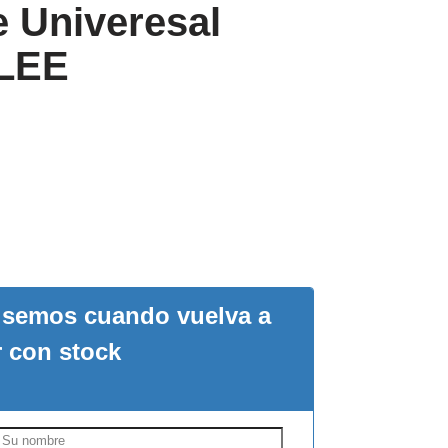
e Univeresal
 LEE
visemos cuando vuelva a
r con stock