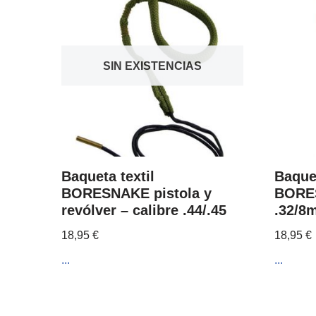
SIN EXISTENCIAS
Baqueta textil
Baquet
BORESNAKE pistola y
BORES
revólver – calibre .44/.45
.32/8
18,95
€
18,95
€
...
...