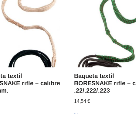
a textil
Baqueta textil
NAKE rifle – calibre
BORESNAKE rifle – c
mm.
.22/.222/.223
14,54
€
...