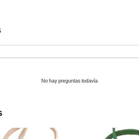
s
No hay preguntas todavía
s