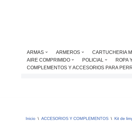
Saltar
al
contenido
ARMAS
ARMEROS
CARTUCHERIA M
AIRE COMPRIMIDO
POLICIAL
ROPA 
COMPLEMENTOS Y ACCESORIOS PARA PER
Inicio
\
ACCESORIOS Y COMPLEMENTOS
\
Kit de li