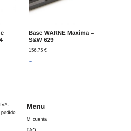
ne
Base WARNE Maxima –
4
S&W 629
156,75
€
...
 IVA.
Menu
e pedido
Mi cuenta
FAQ