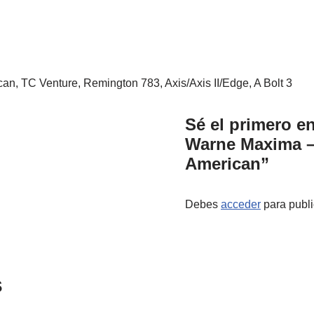
n, TC Venture, Remington 783, Axis/Axis II/Edge, A Bolt 3
Sé el primero e
Warne Maxima –
American”
Debes
acceder
para publi
s