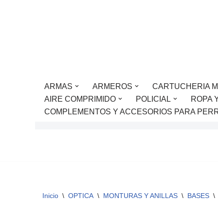
Saltar
al
contenido
ARMAS
ARMEROS
CARTUCHERIA M
AIRE COMPRIMIDO
POLICIAL
ROPA 
COMPLEMENTOS Y ACCESORIOS PARA PER
Inicio
\
OPTICA
\
MONTURAS Y ANILLAS
\
BASES
\