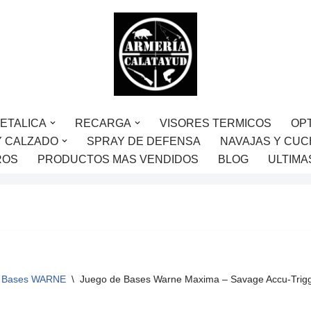
ETALICA
RECARGA
VISORES TERMICOS
OP
Y CALZADO
SPRAY DE DEFENSA
NAVAJAS Y CUC
ROS
PRODUCTOS MAS VENDIDOS
BLOG
ULTIMA
Bases WARNE
\
Juego de Bases Warne Maxima – Savage Accu-Trig