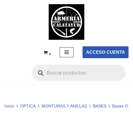
Saltar
al
contenido
ACCESO CUENTA
0
Inicio
\
OPTICA
\
MONTURAS Y ANILLAS
\
BASES
\
Bases OP