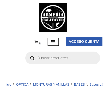
Saltar
al
contenido
ACCESO CUENTA
0
Inicio
\
OPTICA
\
MONTURAS Y ANILLAS
\
BASES
\
Bases LE