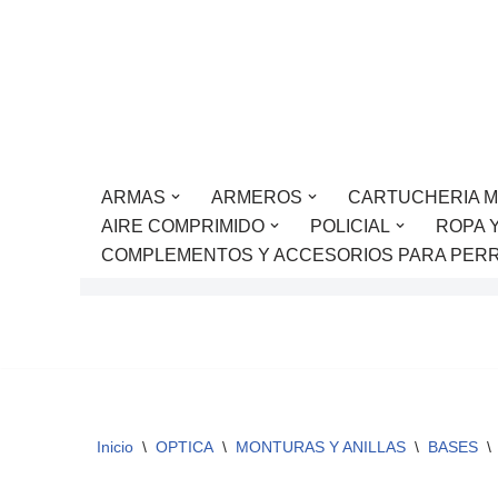
Saltar
al
contenido
ARMAS
ARMEROS
CARTUCHERIA M
AIRE COMPRIMIDO
POLICIAL
ROPA 
COMPLEMENTOS Y ACCESORIOS PARA PER
Inicio
\
OPTICA
\
MONTURAS Y ANILLAS
\
BASES
\