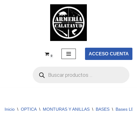
Saltar
al
contenido
ACCESO CUENTA
0
Inicio
\
OPTICA
\
MONTURAS Y ANILLAS
\
BASES
\
Bases LE