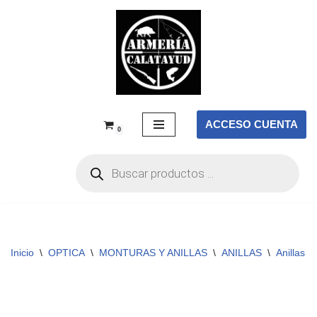
Saltar
al
contenido
ACCESO CUENTA
0
Inicio
\
OPTICA
\
MONTURAS Y ANILLAS
\
ANILLAS
\
Anillas