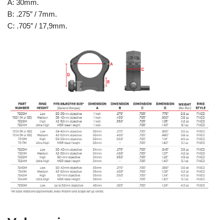
A: 30mm.
B: .275″ / 7mm.
C: .705″ / 17,9mm.