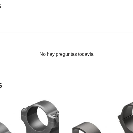
s
No hay preguntas todavía
s