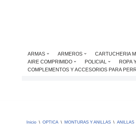
Saltar
al
contenido
ARMAS
ARMEROS
CARTUCHERIA M
AIRE COMPRIMIDO
POLICIAL
ROPA 
COMPLEMENTOS Y ACCESORIOS PARA PER
Inicio
\
OPTICA
\
MONTURAS Y ANILLAS
\
ANILLAS