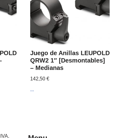
EUPOLD
Juego de Anillas LEUPOLD
–
QRW2 1″ [Desmontables]
– Medianas
142,50
€
...
 IVA.
Menu