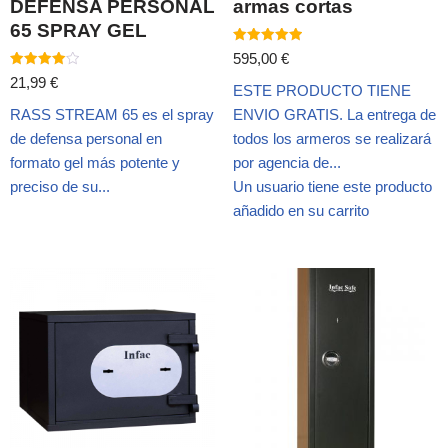
DEFENSA PERSONAL
armas cortas
65 SPRAY GEL
Valorado
595,00
€
con
Valorado
5.00
21,99
€
ESTE PRODUCTO TIENE
con
de 5
4.00
RASS STREAM 65 es el spray
ENVIO GRATIS. La entrega de
de 5
de defensa personal en
todos los armeros se realizará
formato gel más potente y
por agencia de...
preciso de su...
Un usuario tiene este producto
añadido en su carrito