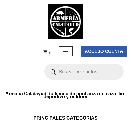
Saltar
al
contenido
ACCESO CUENTA
0
Armería Calatayud: tu tienda de confianza en caza, tiro
deportivo y outdoor
PRINCIPALES CATEGORIAS