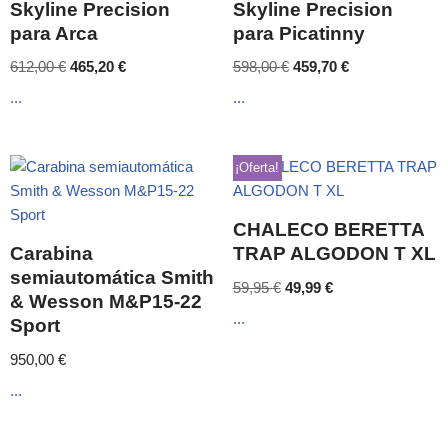
Skyline Precision
Skyline Precision
para Arca
para Picatinny
612,00
€
465,20
€
598,00
€
459,70
€
...
...
¡Oferta!
CHALECO BERETTA
Carabina
TRAP ALGODON T XL
semiautomática Smith
59,95
€
49,99
€
& Wesson M&P15-22
...
Sport
950,00
€
...