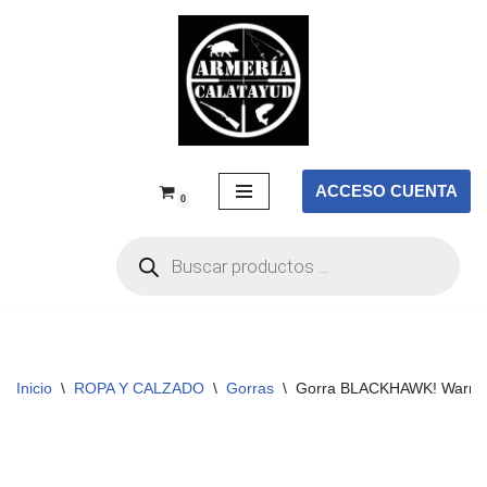
Saltar
al
contenido
ACCESO CUENTA
0
Inicio
\
ROPA Y CALZADO
\
Gorras
\
Gorra BLACKHAWK! Warrior